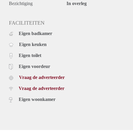
Voorts beschikt de woonkamer over een Frans balkon. De
Bezichtiging
In overleg
videofooninstallatie hangt naast de thermostaat in de
woonkamer.
Het gehele appartement is, m.u.v. de bijkeuken en de
FACILITEITEN
sanitaire ruimtes, voorzien van een keurige laminaatvloer.
Eigen badkamer
Bijzonderheden:
- Honden zijn helaas in dit complex niet toegestaan.
Eigen keuken
Huurgegevens:
- De huurprijs incl. privé parkeerplaats excl. GWE bedraagt €
Eigen toilet
925,- per maand.
- De waarborgsom bedraagt € 1500,-
Eigen voordeur
- De woning kan ook deels gemeubileerd gehuurd worden,
Vraag de adverteerder
meerprijs 75,- per maand
- De minimale huurperiode bedraagt 12 maanden.
Vraag de adverteerder
Eigen woonkamer