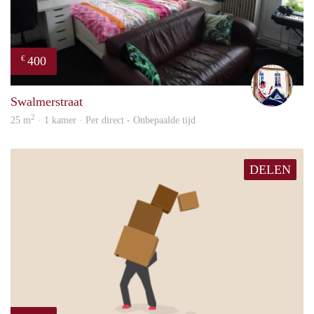
400
€
Rutg
Swalmerstraat
2
25 m
· 1 kamer · Per direct - Onbepaalde tijd
DELEN