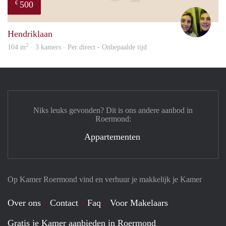
500
€
Nou
Hendriklaan
2
104 m
· 3 kamers · Per direct - Onbepaalde tijd
Niks leuks gevonden? Dit is ons andere aanbod in
Roermond:
Appartementen
Op Kamer Roermond vind en verhuur je makkelijk je Kamer
Over ons
Contact
Faq
Voor Makelaars
Gratis je Kamer aanbieden in Roermond