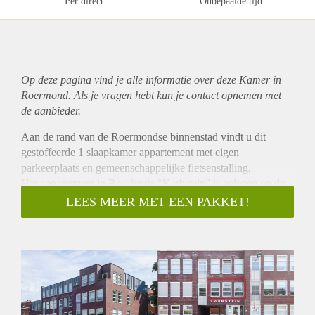
Per direct
Onbepaalde tijd
Op deze pagina vind je alle informatie over deze Kamer in
Roermond. Als je vragen hebt kun je contact opnemen met
de aanbieder.
Aan de rand van de Roermondse binnenstad vindt u dit
gestoffeerde 1 slaapkamer appartement met eigen
parkeerplaats en gemeenschappelijke fietsenstalling.
Het appartement in Residentie “Karbstein” is gelegen op de
1e etage en bereikbaar met de lift. Het beschikt over een
LEES MEER MET EEN PAKKET!
royale woonkamer met open keuken, bijkeuken, een ruime
slaapkamer, keurige badkamer met hoekbad en douche
alsmede een separaat toilet.
Residentie "Karbstein" ligt in het verlengde van de
Kapellerlaan aan de Heinsbergerweg en bestaat uit 14
sfeervolle appartementen die gesitueerd zijn op de begane
grond alsook op de 1e, 2e en 3e etage.