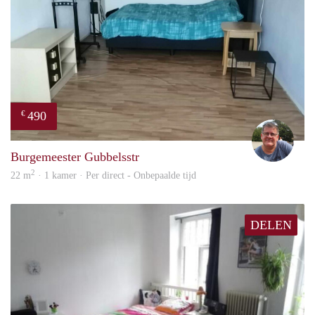
490
€
Guus
Burgemeester Gubbelsstr
2
22 m
· 1 kamer · Per direct - Onbepaalde tijd
DELEN