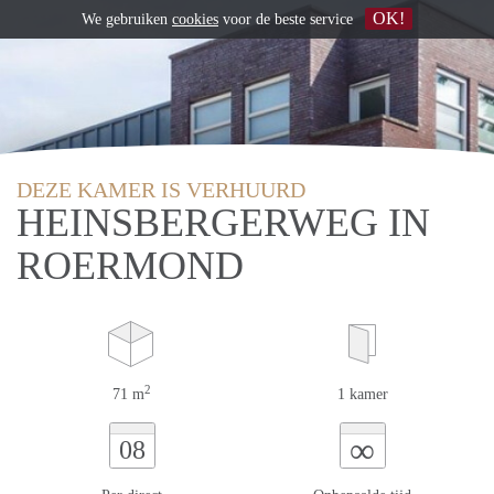
OK!
We gebruiken
cookies
voor de beste service
DEZE KAMER IS VERHUURD
HEINSBERGERWEG IN
ROERMOND
2
71 m
1 kamer
∞
08