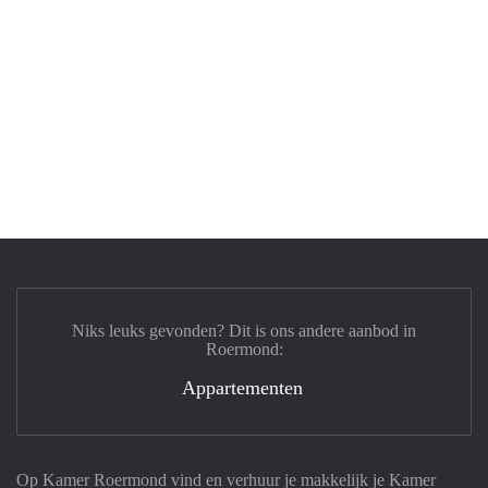
Niks leuks gevonden? Dit is ons andere aanbod in
Roermond:
Appartementen
Op Kamer Roermond vind en verhuur je makkelijk je Kamer