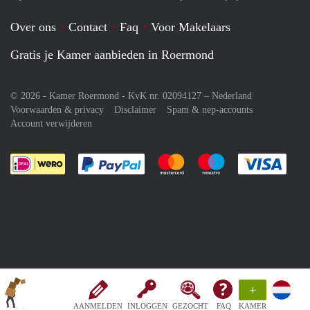
Over ons
Contact
Faq
Voor Makelaars
Gratis je Kamer aanbieden in Roermond
© 2026 - Kamer Roermond - KvK nr. 02094127 –
Nederland
Voorwaarden & privacy
Disclaimer
Spam & nep-accounts
Account verwijderen
Je rekent gemakkelijk af met Paypal
Je rekent gemakkelijk af met M
Je rekent gemakkelij
Je re
+
AANMELDEN
INLOGGEN
GEZOCHT
FAQ
KAMER