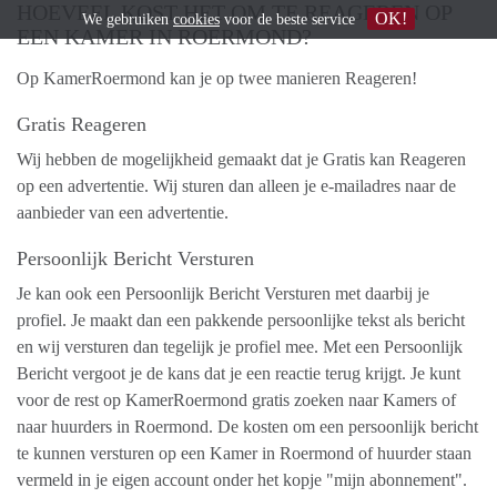
HOEVEEL KOST HET OM TE REAGEREN OP
OK!
We gebruiken
cookies
voor de beste service
EEN KAMER IN ROERMOND?
Op KamerRoermond kan je op twee manieren Reageren!
Gratis Reageren
Wij hebben de mogelijkheid gemaakt dat je Gratis kan Reageren
op een advertentie. Wij sturen dan alleen je e-mailadres naar de
aanbieder van een advertentie.
Persoonlijk Bericht Versturen
Je kan ook een Persoonlijk Bericht Versturen met daarbij je
profiel. Je maakt dan een pakkende persoonlijke tekst als bericht
en wij versturen dan tegelijk je profiel mee. Met een Persoonlijk
Bericht vergoot je de kans dat je een reactie terug krijgt. Je kunt
voor de rest op KamerRoermond gratis zoeken naar Kamers of
naar huurders in Roermond. De kosten om een persoonlijk bericht
te kunnen versturen op een Kamer in Roermond of huurder staan
vermeld in je eigen account onder het kopje "mijn abonnement".