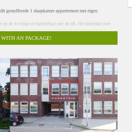
it gestoffeerde 1 slaapkamer appartement met eigen
 op de 1e etage en bereikbaar met de lift. Het beschikt over
 een ruime slaapkamer, keurige badkamer met hoekbad en
 WITH AN PACKAGE!
Kapellerlaan aan de Heinsbergerweg en bestaat uit 14 sfeervolle
d alsook op de 1e, 2e en 3e etage.
bellentableau met videofooninstallatie.
igen parkeerplaats alsmede de lift c.q. trappenhuis dat u naar
kast alsmede de toegang naar de overige ruimtes. Meteen naast
amer. De slaapkamer ligt aan de achterzijde van het complex.
uime toilet alsmede de bijkeuken.
er en beschikt over een hoekopstelling met inbouwapparatuur
koel-vriescombinatie, combimagnetron, gaskookplaat met
is de bijkeuken bereikbaar alwaar u de aansluitingen voor het
ft. Voorts beschikt de woonkamer over een Frans balkon. De