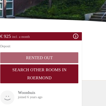
€ 925
incl. a month
Deposit
RENTED OUT
SEARCH OTHER ROOMS IN
ROERMOND
Woonhuis
joined 6 years ago