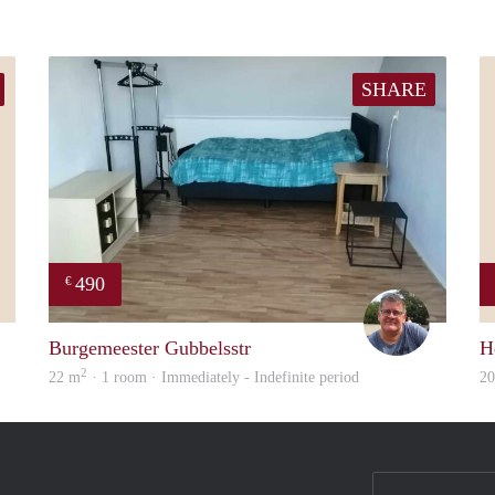
SHARE
490
€
Noud
Guus
Burgemeester Gubbelsstr
H
2
22 m
· 1 room · Immediately - Indefinite period
2