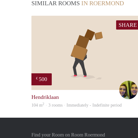
SIMILAR ROOMS
IN ROERMOND
SHARE
500
€
Hendriklaan
2
104 m
· 3 rooms · Immediately - Indefinite period
Find your Room on Room Roermond