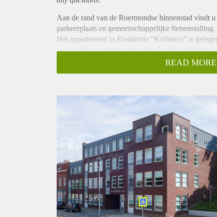
Aan de rand van de Roermondse binnenstad vindt u d
parkeerplaats en gemeenschappelijke fietsenstalling.
Het appartement in Residentie “Karbstein” is gelegen
een royale woonkamer met open keuken, bijkeuken,
douche alsmede een separaat toilet.
READ MORE
Residentie "Karbstein" ligt in het verlengde van de 
appartementen die gesitueerd zijn op de begane gron
Begane Grond:
Gemeenschappelijke entree met brievenbussen en het 
Via de entree krijgt u toegang tot de achterliggende e
o.a. de 1e verdieping brengt.
Indeling appartement:
In de ruime hal bevindt zich de garderobe, de meter
de voordeur ligt aan de rechterzijde de ruime slaapk
Naast de slaapkamer bevindt zich de badkamer, het r
De keuken staat in open verbinding met de woonkam
van o.a. “Siemens” en "Pelgrim" bestaande uit een 
afzuigkap alsmede een vaatwasser. Vanuit de keuken 
witgoed alsmede de HR Combiketel van Nefit aantre