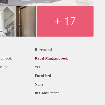
de woonkamer.
 sanitaire ruimtes, voorzien van een keurige laminaatvloer.
+ 17
bedraagt € 925,- per maand.
rden, meerprijs 75,- per maand
Roermond
ourhood:
Kapel-Muggenbroek
ality:
Yes
Furnished
None
In Consultation