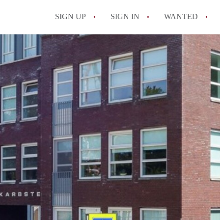
SIGN UP
SIGN IN
WANTED
All FAQs