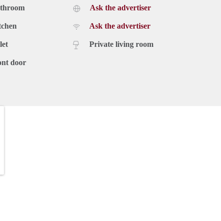
athroom
Ask the advertiser
tchen
Ask the advertiser
let
Private living room
ont door