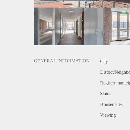
videofooninstallatie hangt naast de thermostaat in 
Het gehele appartement is, m.u.v. de bijkeuken en de
Bijzonderheden:
- Honden zijn helaas in dit complex niet toegestaan.
Huurgegevens:
- De huurprijs incl. privé parkeerplaats excl. GWE 
- De waarborgsom bedraagt € 1500,-
- De woning kan ook deels gemeubileerd gehuurd wo
- De minimale huurperiode bedraagt 12 maanden.
GENERAL INFORMATION
City
District/Neighb
Register municip
Status:
Housemates:
Viewing