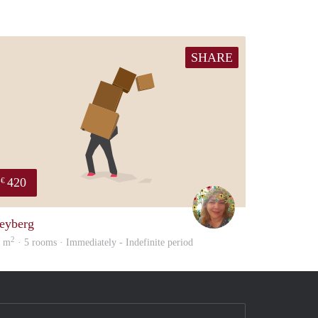
SHARE
420
€
Marlie
eyberg
2
0 m
· 5 rooms · Immediately - Indefinite period