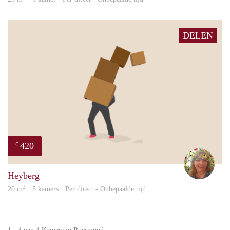
DELEN
420
€
Marl
Heyberg
2
20 m
· 5 kamers · Per direct - Onbepaalde tijd