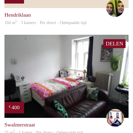
Nou
Hendriklaan
2
104 m
· 3 kamers · Per direct - Onbepaalde tijd
DELEN
400
€
Rutg
Swalmerstraat
2
25 m
· 1 kamer · Per direct - Onbepaalde tijd