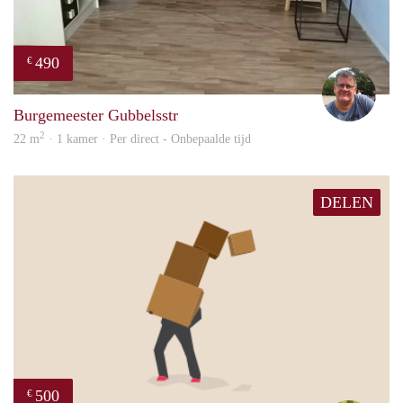
490
€
Guus
Burgemeester Gubbelsstr
2
22 m
· 1 kamer · Per direct - Onbepaalde tijd
DELEN
500
€