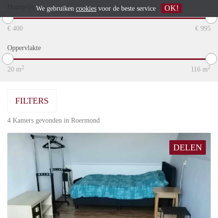
Huurprijs
OK!
We gebruiken
cookies
voor de beste service
€
400
€
995
Oppervlakte
2
2
20
m
116
m
FILTERS
4 Kamers gevonden in Roermond
DELEN