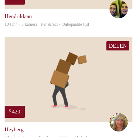
Nou
Hendriklaan
2
104 m
· 3 kamers · Per direct - Onbepaalde tijd
DELEN
420
€
Marl
Heyberg
2