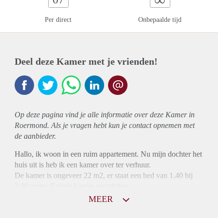
Per direct
Onbepaalde tijd
Deel deze Kamer met je vrienden!
Op deze pagina vind je alle informatie over deze Kamer in
Roermond. Als je vragen hebt kun je contact opnemen met
de aanbieder.
Hallo, ik woon in een ruim appartement. Nu mijn dochter het
huis uit is heb ik een kamer over ter verhuur.
De kamer is ongeveer 22 m2, er staat een bed van 1.40 bij
2.00 meter. Enkele kastjes en tafeltjes.
In overleg kan er een tv en bankstel geplaatst worden.
MEER