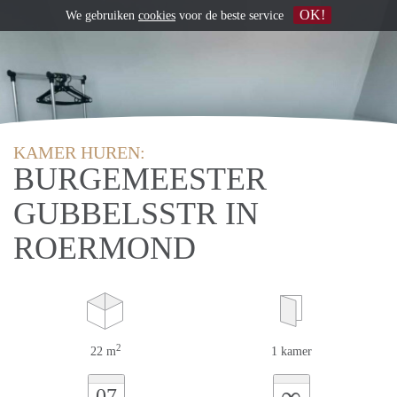
OK!
We gebruiken
cookies
voor de beste service
KAMER HUREN:
BURGEMEESTER
GUBBELSSTR IN
ROERMOND
2
22 m
1 kamer
∞
07