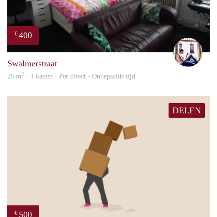
400
€
Rutg
Swalmerstraat
2
25 m
· 1 kamer · Per direct - Onbepaalde tijd
DELEN
500
€