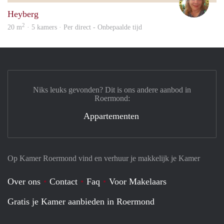
Heyberg
2
20 m
· 5 kamers · Per direct - Onbepaalde tijd
Niks leuks gevonden? Dit is ons andere aanbod in
Roermond:
Appartementen
Op Kamer Roermond vind en verhuur je makkelijk je Kamer
Over ons
Contact
Faq
Voor Makelaars
Gratis je Kamer aanbieden in Roermond