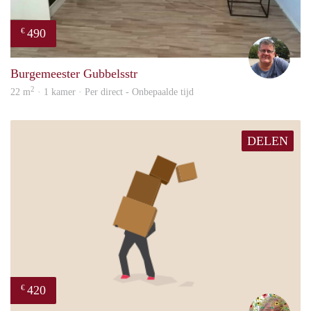
490
€
Guus
Burgemeester Gubbelsstr
2
22 m
· 1 kamer · Per direct - Onbepaalde tijd
DELEN
420
€
Marl