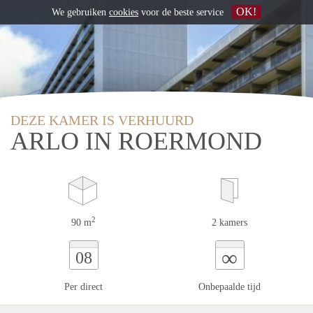
OK!
We gebruiken
cookies
voor de beste service
DEZE KAMER IS VERHUURD
ARLO IN ROERMOND
2
90 m
2 kamers
∞
08
Per direct
Onbepaalde tijd