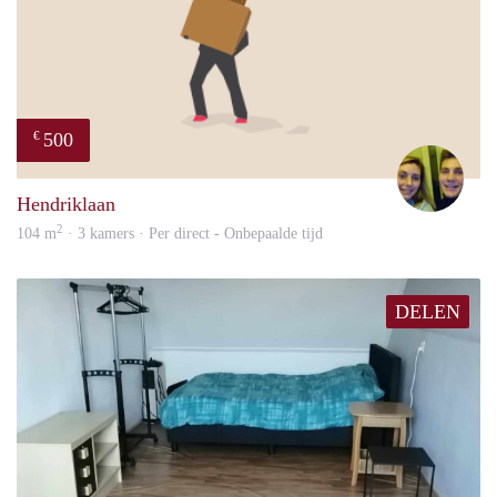
500
€
Nou
Hendriklaan
2
104 m
· 3 kamers · Per direct - Onbepaalde tijd
DELEN