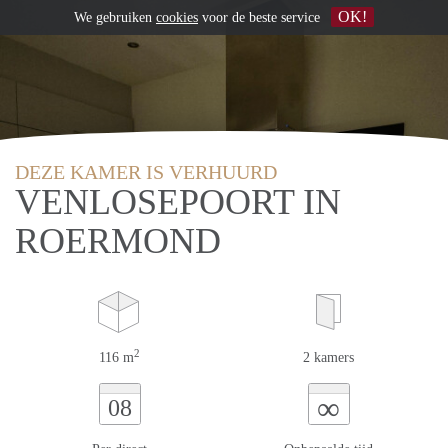
OK!
We gebruiken
cookies
voor de beste service
DEZE KAMER IS VERHUURD
VENLOSEPOORT IN
ROERMOND
2
116 m
2 kamers
∞
08