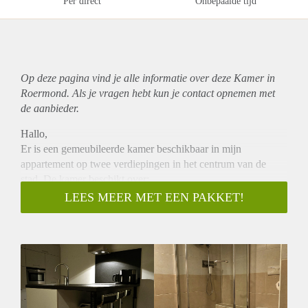
Per direct
Onbepaalde tijd
Op deze pagina vind je alle informatie over deze Kamer in
Roermond. Als je vragen hebt kun je contact opnemen met
de aanbieder.
Hallo,
Er is een gemeubileerde kamer beschikbaar in mijn
appartement op twee verdiepingen in het centrum van de
stad. De kamer beschikt over:
Een comfortabel bed, kledingkast en een elektrisch in hoogte
LEES MEER MET EEN PAKKET!
verstelbaar bureau (ideaal om te werken of studeren).
Toegang tot een klein privébalkon.
De huurprijs is inclusief alles: gas, water, elektriciteit en 1
Gbps snel internet.
Het appartement ligt op een toplocatie - op een paar minuten
lopen van de Albert Heijn, stadscentrum, bushalte en het
busstation.