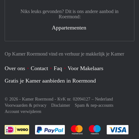
Niks leuks gevonden? Dit is ons andere aanbod in
Roermond:
Appartementen
Op Kamer Roermond vind en verhuur je makkelijk je Kamer
Over ons
Contact
Faq
Voor Makelaars
Gratis je Kamer aanbieden in Roermond
© 2026 - Kamer Roermond - KvK nr. 02094127 –
Nederland
Voorwaarden & privacy
Disclaimer
Spam & nep-accounts
Account verwijderen
Je rekent gemakkelijk af met Paypal
Je rekent gemakkelijk af met M
Je rekent gemakkelij
Je re