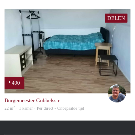
DELEN
490
€
Guus
Burgemeester Gubbelsstr
2
22 m
· 1 kamer · Per direct - Onbepaalde tijd