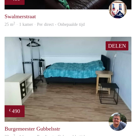
Rutg
Swalmerstraat
2
25 m
· 1 kamer · Per direct - Onbepaalde tijd
DELEN
490
€
Guus
Burgemeester Gubbelsstr
2