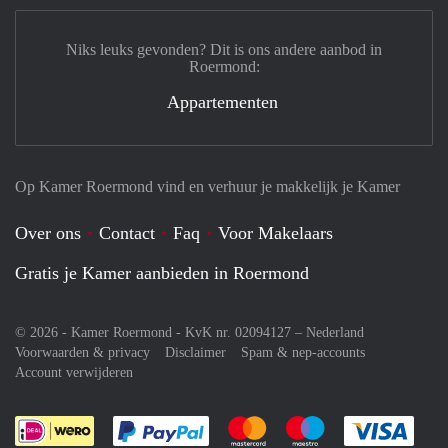
Niks leuks gevonden? Dit is ons andere aanbod in
Roermond:
Appartementen
Op Kamer Roermond vind en verhuur je makkelijk je Kamer
Over ons
Contact
Faq
Voor Makelaars
Gratis je Kamer aanbieden in Roermond
© 2026 - Kamer Roermond - KvK nr. 02094127 –
Nederland
Voorwaarden & privacy
Disclaimer
Spam & nep-accounts
Account verwijderen
Je rekent gemakkelijk af met Paypal
Je rekent gemakkelijk af met M
Je rekent gemakkelij
Je re