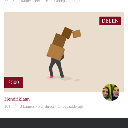
22 m
· 1 kamer · Per direct - Onbepaalde tijd
DELEN
500
€
Nou
Hendriklaan
2
104 m
· 3 kamers · Per direct - Onbepaalde tijd