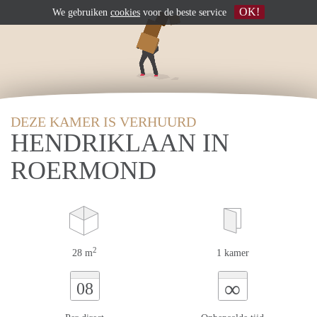
OK!
We gebruiken
cookies
voor de beste service
DEZE KAMER IS VERHUURD
HENDRIKLAAN IN
ROERMOND
2
28 m
1 kamer
∞
08