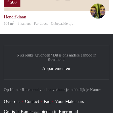
500
€
Nou
Hendriklaan
2
104 m
· 3 kamers · Per direct - Onbepaalde tijd
Niks leuks gevonden? Dit is ons andere aanbod in
Roermond:
Appartementen
Op Kamer Roermond vind en verhuur je makkelijk je Kamer
Over ons
Contact
Faq
Voor Makelaars
Gratis je Kamer aanbieden in Roermond