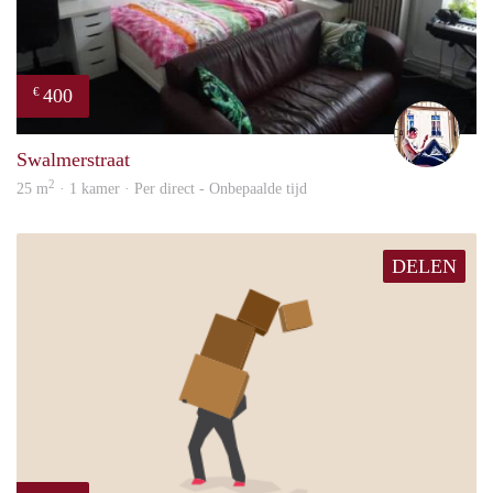
400
€
Rutg
Swalmerstraat
2
25 m
· 1 kamer · Per direct - Onbepaalde tijd
DELEN