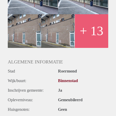
afzuigkap en voldoende kastruimte. Verder is de studio
voorzien van een moderne houtlook vinyl vloer.
Huurgegevens:
* Huurprijs: € 583,00 per maand
* Servicekosten: € 20,00 per maand
+ 13
* Stoffering € 20,00 per maand
* Waarborgsom € 623,-
* Huurtermijn bedraagt minimaal 24 maanden
* Uitsluitend per 1 juli 2022 te huur
ALGEMENE INFORMATIE
Stad
Roermond
Wijk/buurt:
Binnenstad
Inschrijven gemeente:
Ja
Opleverniveau:
Gemeubileerd
Huisgenoten:
Geen