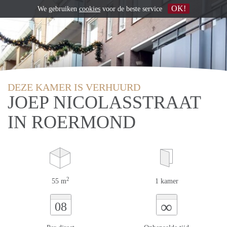
OK!
We gebruiken
cookies
voor de beste service
DEZE KAMER IS VERHUURD
JOEP NICOLASSTRAAT
IN ROERMOND
2
55 m
1 kamer
∞
08