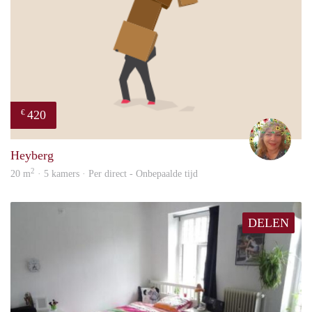
420
€
Marl
Heyberg
2
20 m
· 5 kamers · Per direct - Onbepaalde tijd
DELEN