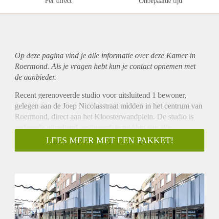
Per direct
Onbepaalde tijd
Op deze pagina vind je alle informatie over deze Kamer in
Roermond. Als je vragen hebt kun je contact opnemen met
de aanbieder.
Recent gerenoveerde studio voor uitsluitend 1 bewoner,
gelegen aan de Joep Nicolasstraat midden in het centrum van
Roermond, direct aan het Kloosterwandplein. De studio is
zodoende uitstekend gesitueerd, te midden van alle
voorzieningen welke het gezellige centrum van Roermond
LEES MEER MET EEN PAKKET!
rijk is. Op steenworp afstand bevindt zich het centraal station
Roermond en uiteraard het gezellige stationsplein met zijn
diverse horecagelegenheden.
De studio heeft een oppervlakte van ca 55 m2 en is voorzien
van een mooie badkamer met inloopdouche, zwevend toilet,
en wastafel. Separate berging met aansluiting voor de
wasmachine. De nette keuken is voorzien van 4 pits fornuis,