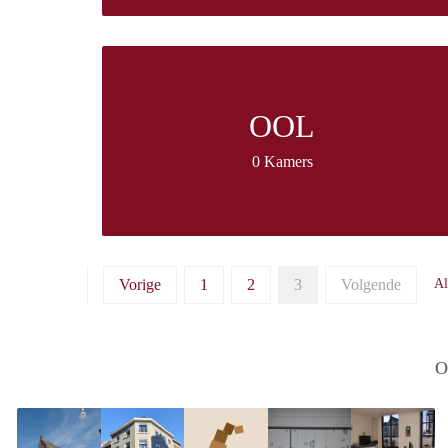
OOL
0 Kamers
Vorige
1
2
3
Volgende
Al
O