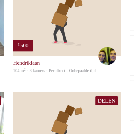
500
€
Guus
Noud
Hendriklaan
2
104 m
· 3 kamers · Per direct - Onbepaalde tijd
DELEN