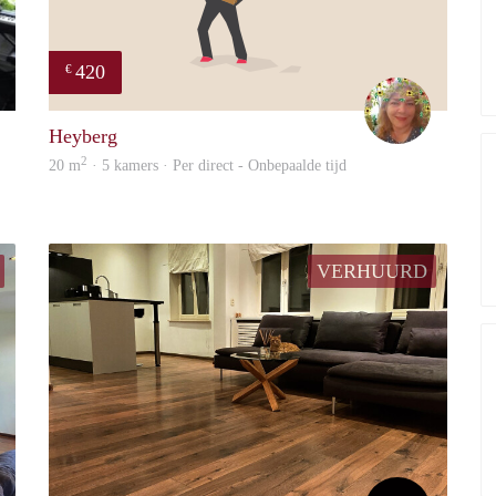
420
€
Rutger
Marlie
Heyberg
2
20 m
· 5 kamers · Per direct - Onbepaalde tijd
VERHUURD
Suriya
Suriya