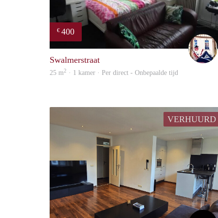
400
€
Swalmerstraat
2
25 m
· 1 kamer · Per direct - Onbepaalde tijd
VERHUURD