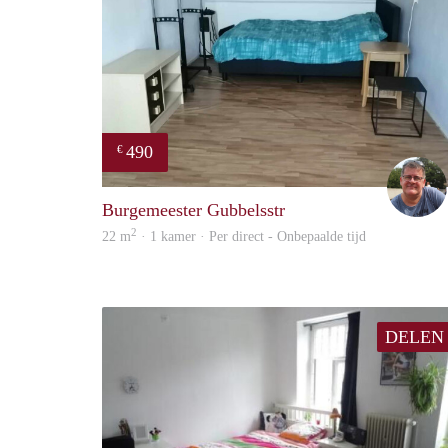
490
€
Burgemeester Gubbelsstr
2
22 m
· 1 kamer · Per direct - Onbepaalde tijd
DELEN