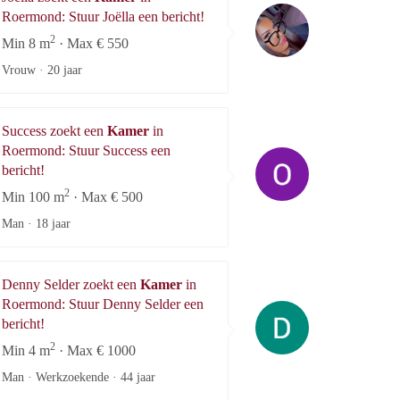
Joëlla
Roermond: Stuur Joëlla een bericht!
2
Min 8 m
· Max € 550
Vrouw ·
20 jaar
Success zoekt een
Kamer
in
Roermond: Stuur Success een
Success
bericht!
2
Min 100 m
· Max € 500
Man ·
18 jaar
Denny Selder zoekt een
Kamer
in
Roermond: Stuur Denny Selder een
Denny Selder
bericht!
2
Min 4 m
· Max € 1000
Man · Werkzoekende ·
44 jaar