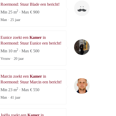
Blade
Roermond: Stuur Blade een bericht!
2
Min 25 m
· Max € 900
Man ·
25 jaar
Eunice zoekt een
Kamer
in
Eunice
Roermond: Stuur Eunice een bericht!
2
Min 10 m
· Max € 500
Vrouw ·
20 jaar
Marcin zoekt een
Kamer
in
Marcin
Roermond: Stuur Marcin een bericht!
2
Min 23 m
· Max € 550
Man ·
41 jaar
Joëlla zoekt een
Kamer
in