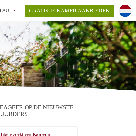
FAQ
GRATIS JE KAMER AANBIEDEN
ond!
ren op een Kamer in Roermond?
van KamerRoermond?
laarsvergoeding/bemiddelingsvergoeding?
EAGEER OP DE NIEUWSTE
UURDERS
Blade zoekt een
Kamer
in