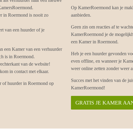
ht als verhuurder naar een nieuwe
p KamersRoermond.
Op KamerRoermond kan je makke
r in Roermond is nooit zo
aanbieden.
Geen zin om reacties af te wach
t van een huurder of je
KamerRoermond je de mogelijkhei
een Kamer in Roermond.
an een Kamer van een verhuurder
Heb je een huurder gevonden vo
tch is in Roermond.
even offline, en wanneer je Ka
echterkant van de website!
weer online zetten zonder weer 
om in contact met elkaar.
Succes met het vinden van de ju
er of huurder in Roermond op
KamerRoermond!
GRATIS JE KAMER AA