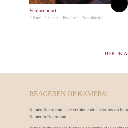
Venlosepoort
2
116 m
· 2 kamers · Per direct - Bepaalde tijd
BEKIJK 
REAGEREN OP KAMERS!
KamersRoermond is de verbindende factor tussen huur
Kamer in Roermond.