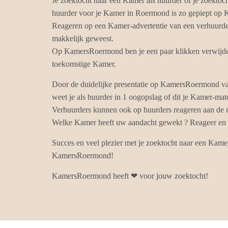
Je zoektocht naar een Kamer als huurder of je zoektoc
huurder voor je Kamer in Roermond is zo gepiept o
Reageren op een Kamer-advertentie van een verhuurde
makkelijk geweest.
Op KamersRoermond ben je een paar klikken verwijder
toekomstige Kamer.
Door de duidelijke presentatie op KamersRoermond v
weet je als huurder in 1 oogopslag of dit je Kamer-ma
Verhuurders kunnen ook op huurders reageren aan de r
Welke Kamer heeft uw aandacht gewekt ? Reageer en k
Succes en veel plezier met je zoektocht naar een Kam
KamersRoermond!
KamersRoermond heeft ❤ voor jouw zoektocht!