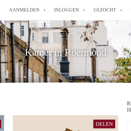
AANMELDEN
INLOGGEN
GEZOCHT
How to translate KamerRoerm
Wat is KamerRoermond?
Hoeveel kost het om te reage
Kamer in Roermond
Wat is de privacyverklaring 
Berekent KamerRoermond make
Alle veelgestelde vragen
R
H
DELEN