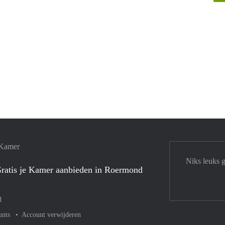
 Kamer
Niks leuks 
ratis je Kamer aanbieden in Roermond
d
unts
Account verwijderen