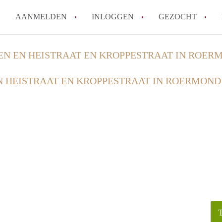
AANMELDEN
INLOGGEN
GEZOCHT
How to translate KamerRoerm
N EN HEISTRAAT EN KROPPESTRAAT IN ROER
Wat is KamerRoermond?
 HEISTRAAT EN KROPPESTRAAT IN ROERMOND
Hoeveel kost het om te reage
Wat is de privacyverklaring 
Berekent KamerRoermond make
Alle veelgestelde vragen