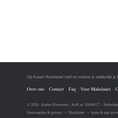
Op Kamer Roermond vind en verhuur je makkelijk je
Over ons
Contact
Faq
Voor Makelaars
G
© 2026 - Kamer Roermond - KvK nr. 02094127 –
Nederlan
Voorwaarden & privacy
Disclaimer
Spam & nep-acco