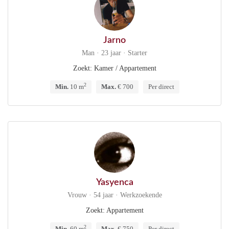
Jarno
Man · 23 jaar · Starter
Zoekt: Kamer / Appartement
2
Min.
10 m
Max.
€ 700
Per direct
Yasyenca
Vrouw · 54 jaar · Werkzoekende
Zoekt: Appartement
2
Min.
60 m
Max.
€ 750
Per direct