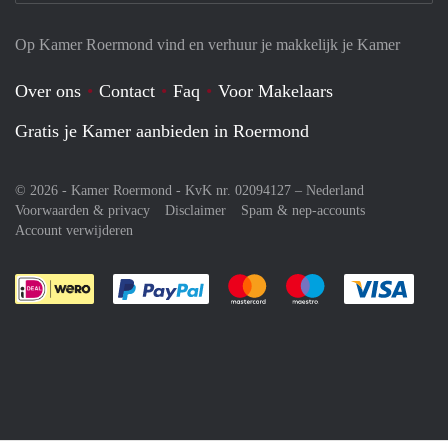
Op Kamer Roermond vind en verhuur je makkelijk je Kamer
Over ons
Contact
Faq
Voor Makelaars
Gratis je Kamer aanbieden in Roermond
© 2026 - Kamer Roermond - KvK nr. 02094127 –
Nederland
Voorwaarden & privacy
Disclaimer
Spam & nep-accounts
Account verwijderen
Je rekent gemakkelijk af met Paypal
Je rekent gemakkelijk af met M
Je rekent gemakkelij
Je re