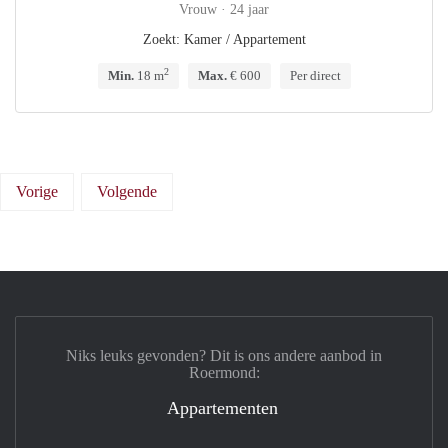
Vrouw · 24 jaar
Zoekt: Kamer / Appartement
2
Min.
18 m
Max.
€ 600
Per direct
Vorige
Volgende
Niks leuks gevonden? Dit is ons andere aanbod in
Roermond:
Appartementen