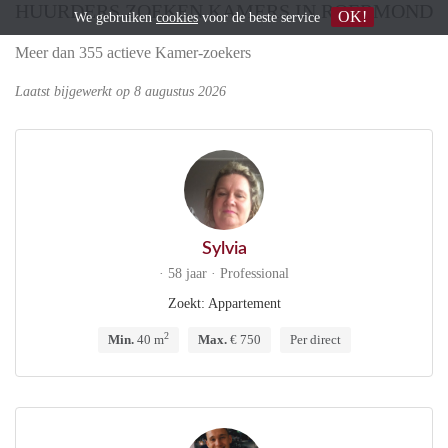
HUURDERS ZOEKEN KAMERS IN ROERMOND
OK!
We gebruiken
cookies
voor de beste service
Meer dan 355 actieve Kamer-zoekers
Laatst bijgewerkt op 8 augustus 2026
Sylvia
· 58 jaar · Professional
Zoekt: Appartement
2
Min.
40 m
Max.
€ 750
Per direct