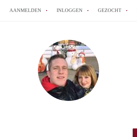
AANMELDEN
INLOGGEN
GEZOCHT
How to translate KamerRoerm
Wat is KamerRoermond?
Hoeveel kost het om te reage
Wat is de privacyverklaring 
Berekent KamerRoermond make
Alle veelgestelde vragen