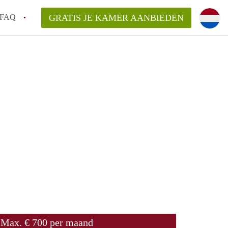
FAQ
GRATIS JE KAMER AANBIEDEN
ond!
ren op een Kamer in Roermond?
van KamerRoermond?
laarsvergoeding/bemiddelingsvergoeding?
Max. € 700 per maand