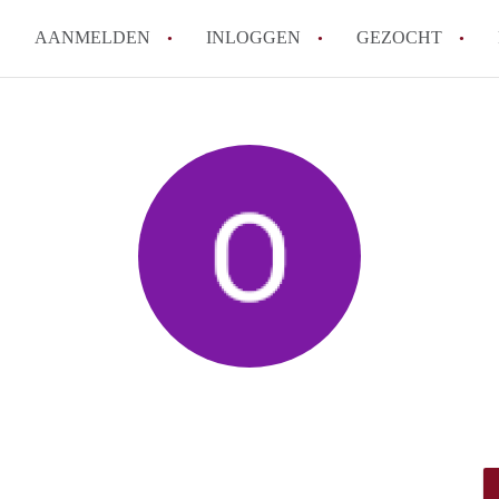
AANMELDEN
INLOGGEN
GEZOCHT
How to translate KamerRoerm
Wat is KamerRoermond?
Hoeveel kost het om te reage
Wat is de privacyverklaring 
Berekent KamerRoermond make
Alle veelgestelde vragen