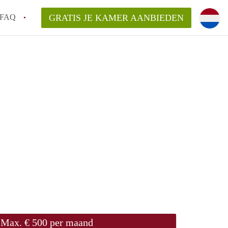
FAQ
GRATIS JE KAMER AANBIEDEN
ond!
ren op een Kamer in Roermond?
van KamerRoermond?
laarsvergoeding/bemiddelingsvergoeding?
Max. € 500 per maand