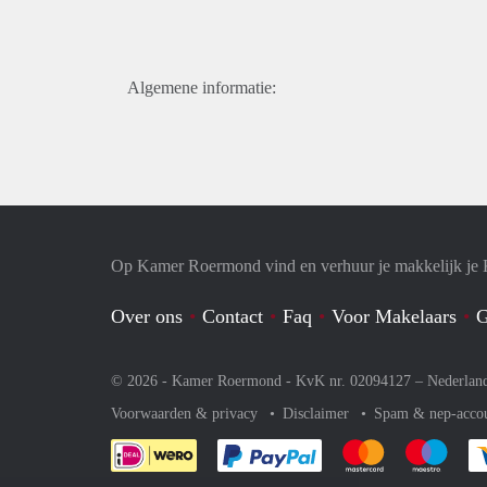
Algemene informatie:
Op Kamer Roermond vind en verhuur je makkelijk je
Over ons
Contact
Faq
Voor Makelaars
G
© 2026 - Kamer Roermond - KvK nr. 02094127 –
Nederlan
Voorwaarden & privacy
Disclaimer
Spam & nep-acco
Je rekent gemakkelijk af 
Je rekent gemak
Je rek