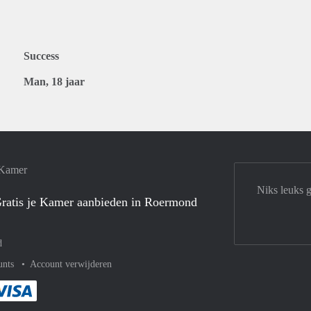
Success
Man, 18 jaar
 Kamer
Niks leuks 
ratis je Kamer aanbieden in Roermond
d
unts
Account verwijderen
met Paypal
kelijk af met Mastercard
ent gemakkelijk af met Meastro
Je rekent gemakkelijk af met Visa