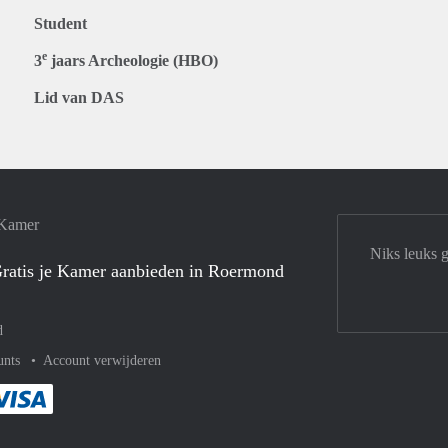
Student
e
3
jaars Archeologie (HBO)
Lid van DAS
 Kamer
Niks leuks 
ratis je Kamer aanbieden in Roermond
d
unts
Account verwijderen
met Paypal
kelijk af met Mastercard
ent gemakkelijk af met Meastro
Je rekent gemakkelijk af met Visa