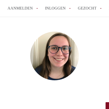
AANMELDEN
INLOGGEN
GEZOCHT
How to translate KamerRoerm
Wat is KamerRoermond?
Hoeveel kost het om te reage
Wat is de privacyverklaring 
Berekent KamerRoermond make
Alle veelgestelde vragen