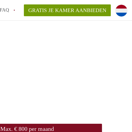
FAQ
GRATIS JE KAMER AANBIEDEN
ond!
ren op een Kamer in Roermond?
van KamerRoermond?
laarsvergoeding/bemiddelingsvergoeding?
Max. € 800 per maand