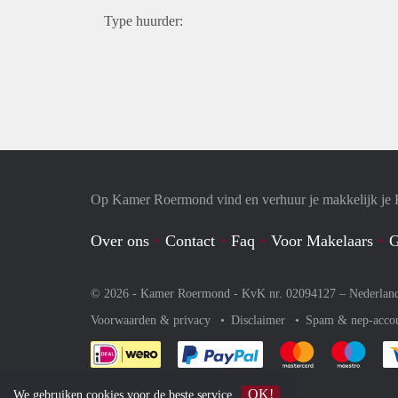
Type huurder:
Op Kamer Roermond vind en verhuur je makkelijk je
Over ons
Contact
Faq
Voor Makelaars
G
© 2026 - Kamer Roermond - KvK nr. 02094127 –
Nederlan
Voorwaarden & privacy
Disclaimer
Spam & nep-acco
Je rekent gemakkelijk af 
Je rekent gemak
Je rek
OK!
We gebruiken
cookies
voor de beste service