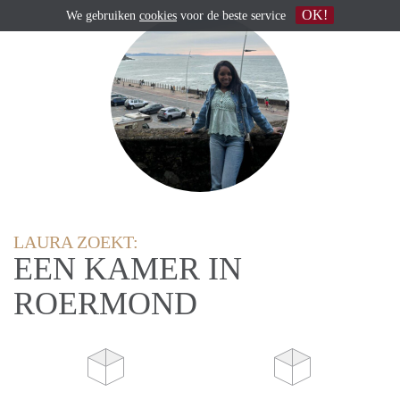
OK!
We gebruiken
cookies
voor de beste service
LAURA ZOEKT:
EEN KAMER IN
ROERMOND