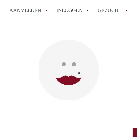
AANMELDEN
INLOGGEN
GEZOCHT
How to translate KamerRoerm
Wat is KamerRoermond?
Hoeveel kost het om te reage
Wat is de privacyverklaring 
Berekent KamerRoermond make
Alle veelgestelde vragen