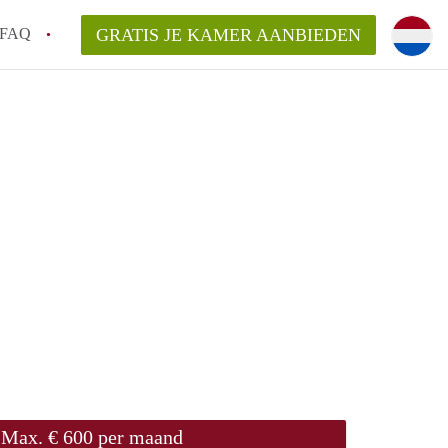
FAQ
GRATIS JE KAMER AANBIEDEN
ond!
ren op een Kamer in Roermond?
van KamerRoermond?
laarsvergoeding/bemiddelingsvergoeding?
Max. € 600 per maand