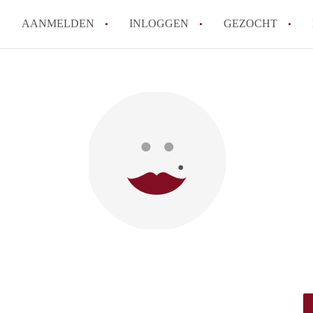
AANMELDEN
INLOGGEN
GEZOCHT
How to translate KamerRoerm
Wat is KamerRoermond?
Hoeveel kost het om te reage
Wat is de privacyverklaring 
Berekent KamerRoermond make
Alle veelgestelde vragen