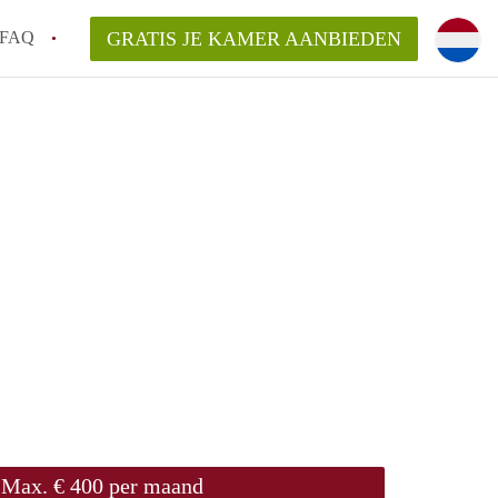
FAQ
GRATIS JE KAMER AANBIEDEN
ond!
ren op een Kamer in Roermond?
van KamerRoermond?
laarsvergoeding/bemiddelingsvergoeding?
Max. € 400 per maand