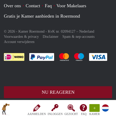
Over ons
Contact
Faq
Voor Makelaars
Gratis je Kamer aanbieden in Roermond
© 2026 - Kamer Roermond - KvK nr. 02094127 –
Nederland
Voorwaarden & privacy
Disclaimer
Spam & nep-accounts
Account verwijderen
Je rekent gemakkelijk af met Paypal
Je rekent gemakkelijk af met M
Je rekent gemakkelij
Je re
NU REAGEREN
+
AANMELDEN
INLOGGEN
GEZOCHT
FAQ
KAMER