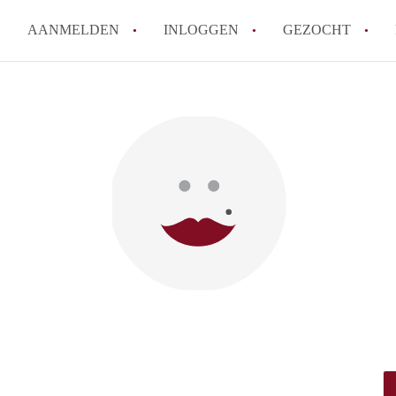
AANMELDEN
INLOGGEN
GEZOCHT
How to translate KamerRoerm
Wat is KamerRoermond?
Hoeveel kost het om te reage
Wat is de privacyverklaring 
Berekent KamerRoermond make
Alle veelgestelde vragen