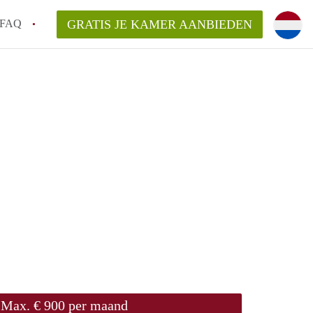
FAQ
GRATIS JE KAMER AANBIEDEN
ond!
ren op een Kamer in Roermond?
van KamerRoermond?
laarsvergoeding/bemiddelingsvergoeding?
Max. € 900 per maand