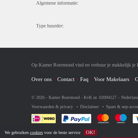
Algemene informatie:
Type huurder:
Op Kamer Roermond vind en verhuur je makkelijk je
Over ons
Contact
Faq
Voor Makelaars
G
© 2026 - Kamer Roermond - KvK nr. 02094127 –
Nederlan
Voorwaarden & privacy
Disclaimer
Spam & nep-acco
Je rekent gemakkelijk af 
Je rekent gemak
Je rek
OK!
We gebruiken
cookies
voor de beste service