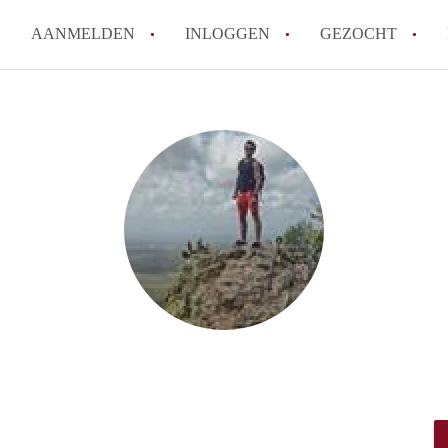
AANMELDEN
INLOGGEN
GEZOCHT
How to translate KamerRoerm
Wat is KamerRoermond?
Hoeveel kost het om te reage
Wat is de privacyverklaring 
Berekent KamerRoermond make
Alle veelgestelde vragen