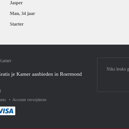
Jasper
Man, 34 jaar
Starter
 Kamer
Niks leuks 
ratis je Kamer aanbieden in Roermond
d
unts
Account verwijderen
met Paypal
kelijk af met Mastercard
ent gemakkelijk af met Meastro
Je rekent gemakkelijk af met Visa