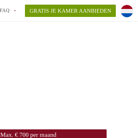
FAQ
GRATIS JE KAMER AANBIEDEN
ond!
ren op een Kamer in Roermond?
van KamerRoermond?
laarsvergoeding/bemiddelingsvergoeding?
Max. € 700 per maand